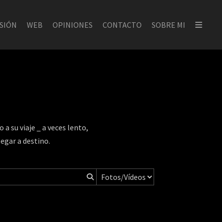
ESIÓN
WEB
OPINIONES
CONTACTO
SOBRE MI
a su viaje _ a veces lento,
legar a destino.